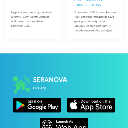
komunikatorius
Upgrade your security panel with
Universalus GSM komunikatorius
a new GTCOM communicator
PSTN centralei Atnaujinkite savo
and never miss an alarm.
apsaugos centralę nauju
Universal GSM…
GTCOM2 komunikatoriumi ir
niekada nepraleiskite pavojaus…
SERANOVA
Free App