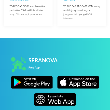
TOPKODAS GTM1 – universalios
TOPKODAS PROGATE GSM vartų
paskirties GSM valdiklis, skirtas
mobiliojo ryšio atidarymo
visų rūšių namų ir pramonės…
įrenginys, taip pat gali būti
taikomas…
SERANOVA
Free App