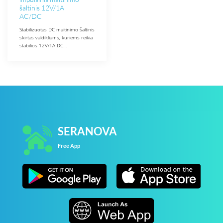
šaltinis 12V/1A
AC/DC
Stabilizuotas DC maitinimo šaltinis
skirtas valdikliams, kuriems reikia
stabilios 12V/1A DC…
SERANOVA
Free App