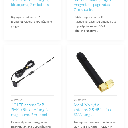
klijuojama, 2 m kabelis
magnetinis pagrindas
2 m kabelis
Klijuojama antena su 2 m
Didelio stiprinimo 5 dBi
prailgintu kabeliu, SMA kištukine
magnetiniu pagrindu antena su 2
jungtimi….
m prailgintu kabeliu SMA
kištukine jungtimi…
ANTENOS
ANTENOS
4G LTE antena 7dBi
Mobiliojo ryšio
SMA kištukinė jungtis
antenos 2,5 dBi L tipo
magnetinis 2 m kabelis
SMA jungtis
Didelio stiprinimo magnetiniu
Tiesioginio montavimo antena su
pagrindu antena SMA kištukinė
SMA L tipo jungtimi – CDMA ir