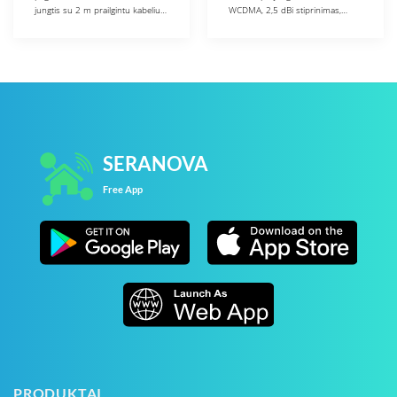
jungtis su 2 m prailgintu kabeliu…
WCDMA, 2,5 dBi stiprinimas,…
SERANOVA
Free App
PRODUKTAI