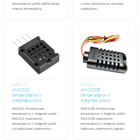
temperatūros jutiklis leidžia tiksliai
vonios kambariuose, virtuvėse,
matuoti temperatūrą…
skalbyklose…
JUTIKLIAI
JUTIKLIAI
AM2320
AM2320B
temperatūros ir
temperatūros ir
drėgmės jutiklis
drėgmės jutiklis
AM2320. Kombinuotas
AM2320B. Kombinuotas
temperatūros ir drėgmės jutiklis
temperatūros ir drėgmės jutiklis
AM2320 skaitmeninis
AM2320B skaitmeninis
temperatūros ir drėgmės jutiklis
temperatūros ir drėgmės jutiklis
yra kalibruotas skaitmeninis…
kalibruotu skaitmeninio signalo…