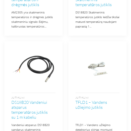
drėgmės jutiklis
temperatūros jutiklis
AM2305 yra skaitmeninis
DS18B20 Skaitmeninis
temperatūros ir drėgmės jutiklis
temperatūros jutiklis leidžia tiksliai
skaitmeniniu signalo išėjimu,
matuoti temperatūrą naudojant
kalibruotas temperatūros…
paprastą 1…
JUTIKLIAI
JUTIKLIAI
DS18B20 Vandeniui
TFLD1 – Vandens
atsparus
užliejimo jutiklis
temperatūros jutiklis
su 1 m kabeliu
Vandeniui atsparus DS18B20
TFLD1 – Vandens užliejimo
sandarus skaitmeninis
detektorius skirtas montuoti