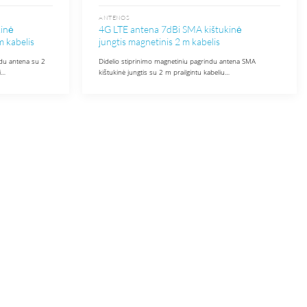
ANTENOS
kinė
4G LTE antena 7dBi SMA kištukinė
m kabelis
jungtis magnetinis 2 m kabelis
ndu antena su 2
Didelio stiprinimo magnetiniu pagrindu antena SMA
i…
kištukinė jungtis su 2 m prailgintu kabeliu…