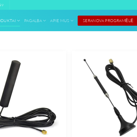
49
SERANOVA PROGRAMĖLĖ
ODUKTAI
PAGALBA
APIE MUS