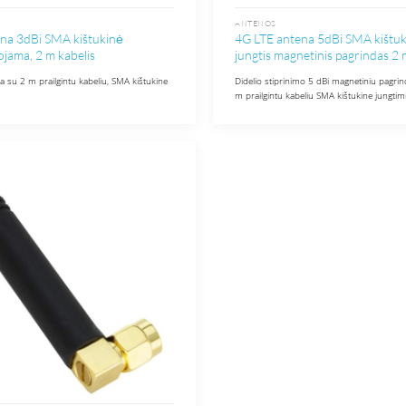
ANTENOS
na 3dBi SMA kištukinė
4G LTE antena 5dBi SMA kištu
uojama, 2 m kabelis
jungtis magnetinis pagrindas 2 
a su 2 m prailgintu kabeliu, SMA kištukine
Didelio stiprinimo 5 dBi magnetiniu pagri
m prailgintu kabeliu SMA kištukine jungtim