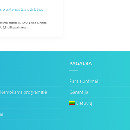
šio antenos 2,5 dBi L tipo
tavimo antena su SMA L tipo jungtimi –
2,5 dBi stiprinimas,…
I
PAGALBA
Parsisiuntimai
Nemokama programėlė
Garantija
Lietuvių
ai