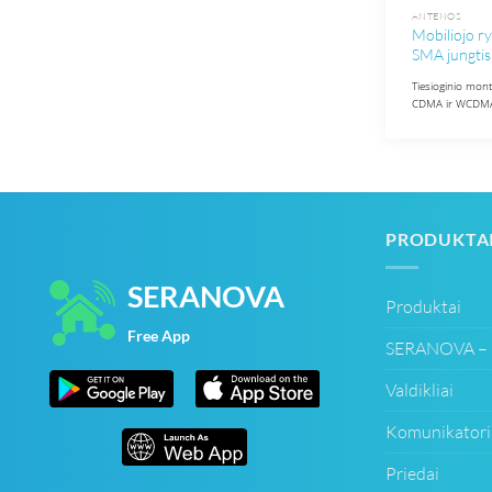
ANTENOS
Mobiliojo ry
SMA jungtis
Tiesioginio mon
CDMA ir WCDMA, 
PRODUKTA
SERANOVA
Produktai
Free App
SERANOVA – 
Valdikliai
Komunikatori
Priedai