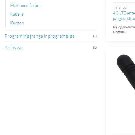
Maitinimo Šaltiniai
ANTENOS
4G LTE ante
Kabeliai
jungtis, klij
iButton
Klijuojama anten
jungtimi….
Programinė įranga ir programėlės
(1)
Archyvas
(1)