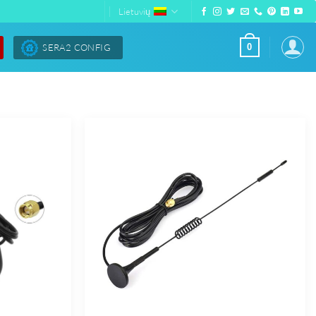
Lietuvių
SERA2 CONFIG
0