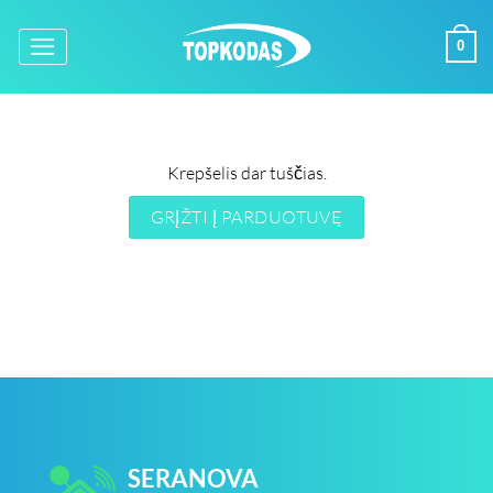
Skip
to
0
content
Krepšelis dar tuščias.
GRĮŽTI Į PARDUOTUVĘ
SERANOVA