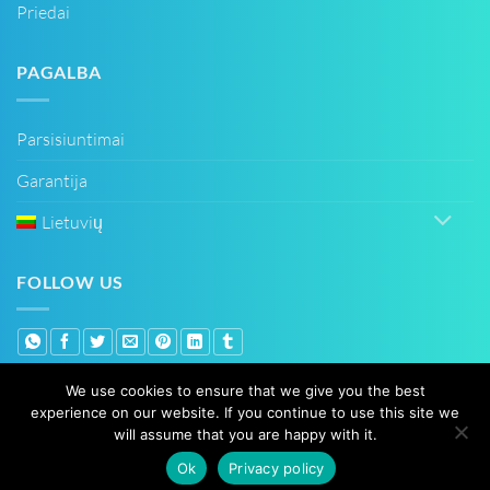
Priedai
PAGALBA
Parsisiuntimai
Garantija
Lietuvių
FOLLOW US
We use cookies to ensure that we give you the best
experience on our website. If you continue to use this site we
PayPal
Bank
will assume that you are happy with it.
Transfer
Ok
Privacy policy
Copyright 2026 ©
TOPKODAS UAB